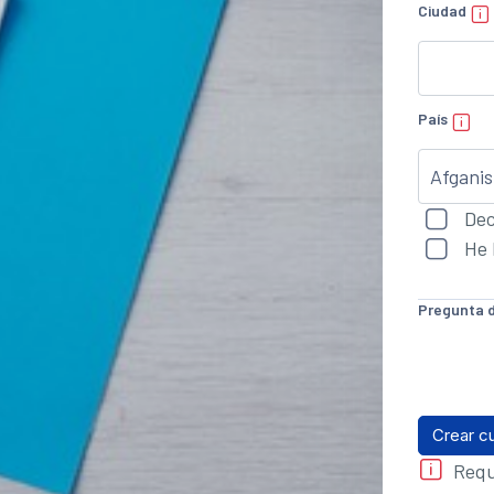
Ciudad
País
Dec
He 
Pregunta 
Requ