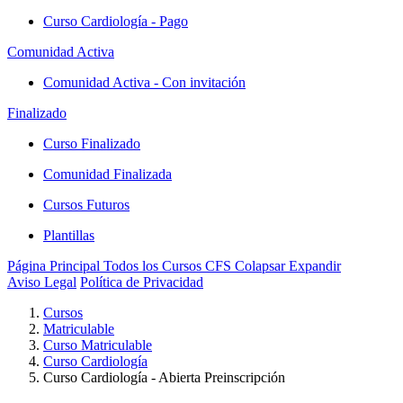
Curso Cardiología - Pago
Comunidad Activa
Comunidad Activa - Con invitación
Finalizado
Curso Finalizado
Comunidad Finalizada
Cursos Futuros
Plantillas
Página Principal
Todos los Cursos
CFS
Colapsar
Expandir
Aviso Legal
Política de Privacidad
Cursos
Matriculable
Curso Matriculable
Curso Cardiología
Curso Cardiología - Abierta Preinscripción