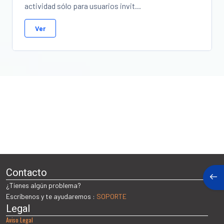
actividad sólo para usuarios invit...
Ver
Contacto
Abri
¿Tienes algún problema?
Escríbenos y te ayudaremos :
SOPORTE
Legal
Aviso Legal