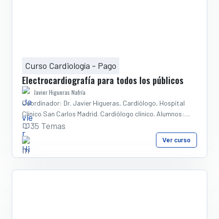
de insuficiencia cardiaca. Conocer el manejo
multidisciplinar de la insuficiencia cardiaca en distintos
escenarios clínicos: Atención Primaria, Urgencias,
Hospitalización, Unidad de Insuficiencia Cardiaca, Unidad
de Hospitalización a Domicilio. Aspectos prácticos sobre el
manejo de la insuficiencia cardiaca en diferentes
Curso Cardiología - Pago
escenarios asistenciales. CON EL APOYO DE:
Electrocardiografía para todos los públicos
Javier Higueras Nafría
Coordinador: Dr. Javier Higueras, Cardiólogo, Hospital
Clínico San Carlos Madrid. Cardiólogo clínico. Alumnos:
Profesionales sanitarios.
35 Temas
Ver curso