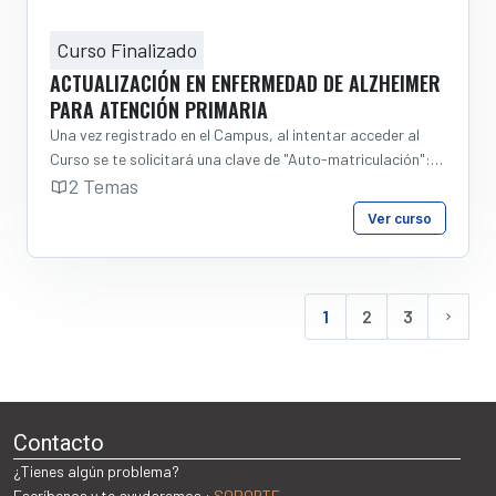
Curso Finalizado
ACTUALIZACIÓN EN ENFERMEDAD DE ALZHEIMER
PARA ATENCIÓN PRIMARIA
Una vez registrado en el Campus, al intentar acceder al
Curso se te solicitará una clave de "Auto-matriculación":
Alzh-19@
2 Temas
Ver curso
1
2
3
(current)
Sigui
Contacto
¿Tienes algún problema?
Escríbenos y te ayudaremos :
SOPORTE