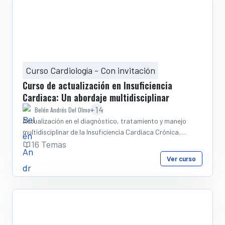
Curso Cardiología - Con invitación
Curso de actualización en Insuficiencia
Cardiaca: Un abordaje multidisciplinar
+14
Belén Andrés Del Olmo
Actualización en el diagnóstico, tratamiento y manejo
multidisciplinar de la Insuficiencia Cardiaca Crónica.
Objetivos específicos: Realizar correctamente el
16 Temas
diagnóstico de la insuficiencia cardiaca. Conocer el
Ver curso
algoritmo de tratamiento de la insuficiencia cardiaca
crónica. Conocer los avances en el tratamiento
farmacológico y con dispositivos. Evaluar adecuadamente
las comorbilidades en la insuficiencia cardiaca. Reconocer
las necesidades especiales de los pacientes ancianos y con
fragilidad. Protocolos y actividades en el Hospital de Día