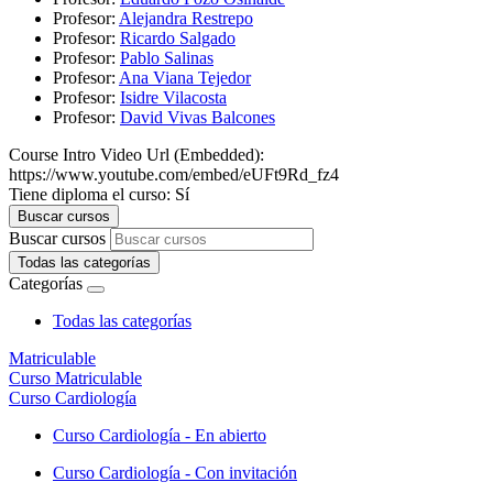
Profesor:
Alejandra Restrepo
Profesor:
Ricardo Salgado
Profesor:
Pablo Salinas
Profesor:
Ana Viana Tejedor
Profesor:
Isidre Vilacosta
Profesor:
David Vivas Balcones
Course Intro Video Url (Embedded)
:
https://www.youtube.com/embed/eUFt9Rd_fz4
Tiene diploma el curso
:
Sí
Buscar cursos
Buscar cursos
Todas las categorías
Categorías
Todas las categorías
Matriculable
Curso Matriculable
Curso Cardiología
Curso Cardiología - En abierto
Curso Cardiología - Con invitación