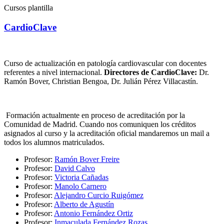
Cursos plantilla
CardioClave
Curso de actualización en patología cardiovascular con docentes
referentes a nivel internacional.
Directores de CardioClave:
Dr.
Ramón Bover, Christian Bengoa, Dr. Julián Pérez Villacastín.
Formación actualmente en proceso de acreditación por la
Comunidad de Madrid. Cuando nos comuniquen los créditos
asignados al curso y la acreditación oficial mandaremos un mail a
todos los alumnos matriculados.
Profesor:
Ramón Bover Freire
Profesor:
David Calvo
Profesor:
Victoria Cañadas
Profesor:
Manolo Carnero
Profesor:
Alejandro Curcio Ruigómez
Profesor:
Alberto de Agustín
Profesor:
Antonio Fernández Ortiz
Profesor:
Inmaculada Fernández Rozas