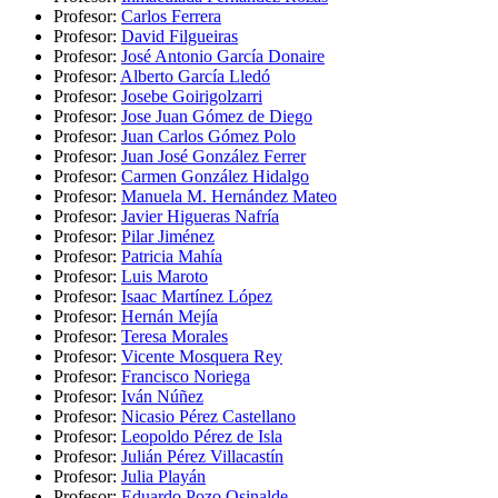
Profesor:
Carlos Ferrera
Profesor:
David Filgueiras
Profesor:
José Antonio García Donaire
Profesor:
Alberto García Lledó
Profesor:
Josebe Goirigolzarri
Profesor:
Jose Juan Gómez de Diego
Profesor:
Juan Carlos Gómez Polo
Profesor:
Juan José González Ferrer
Profesor:
Carmen González Hidalgo
Profesor:
Manuela M. Hernández Mateo
Profesor:
Javier Higueras Nafría
Profesor:
Pilar Jiménez
Profesor:
Patricia Mahía
Profesor:
Luis Maroto
Profesor:
Isaac Martínez López
Profesor:
Hernán Mejía
Profesor:
Teresa Morales
Profesor:
Vicente Mosquera Rey
Profesor:
Francisco Noriega
Profesor:
Iván Núñez
Profesor:
Nicasio Pérez Castellano
Profesor:
Leopoldo Pérez de Isla
Profesor:
Julián Pérez Villacastín
Profesor:
Julia Playán
Profesor:
Eduardo Pozo Osinalde