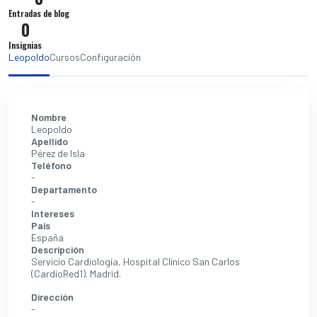
Entradas de blog
0
Insignias
Leopoldo
Cursos
Configuración
Nombre
Leopoldo
Apellido
Pérez de Isla
Teléfono
-
Departamento
-
Intereses
País
España
Descripción
Servicio Cardiología, Hospital Clínico San Carlos
(CardioRed1). Madrid.
Dirección
-