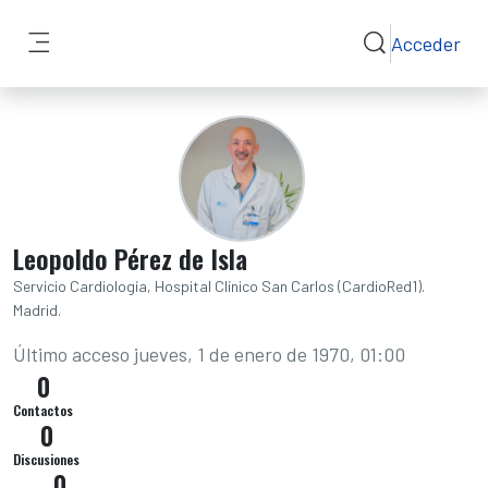
Salta al contenido principal
Acceder
Selector de bús
Panel lateral
Leopoldo Pérez de Isla
Servicio Cardiología, Hospital Clínico San Carlos (CardioRed1).
Madrid.
Último acceso
jueves, 1 de enero de 1970, 01:00
0
Contactos
0
Discusiones
0